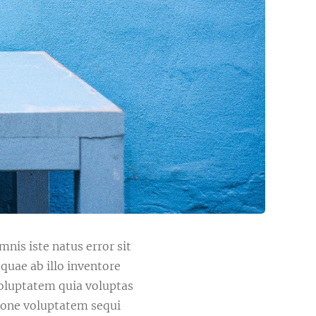
mnis iste natus error sit
uae ab illo inventore
voluptatem quia voluptas
tione voluptatem sequi