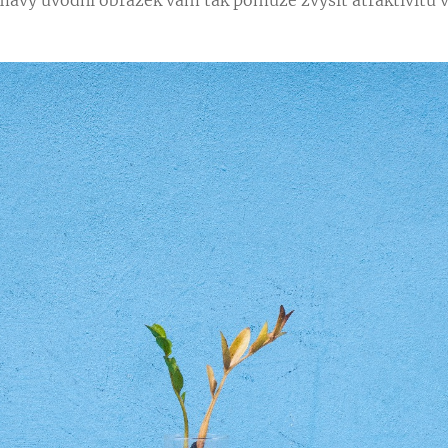
jímavý úvodní obrázek vám tak pomůže zvýšit atraktivitu 