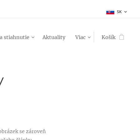
SK
a stiahnutie
Aktuality
Viac
Košík
y
 obrázek se zároveň