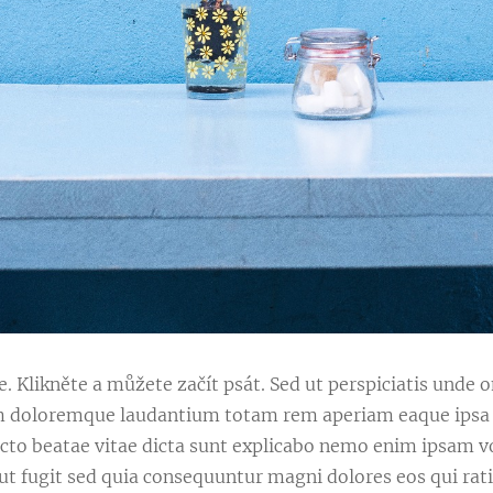
. Klikněte a můžete začít psát. Sed ut perspiciatis unde o
 doloremque laudantium totam rem aperiam eaque ipsa q
itecto beatae vitae dicta sunt explicabo nemo enim ipsam 
aut fugit sed quia consequuntur magni dolores eos qui ra