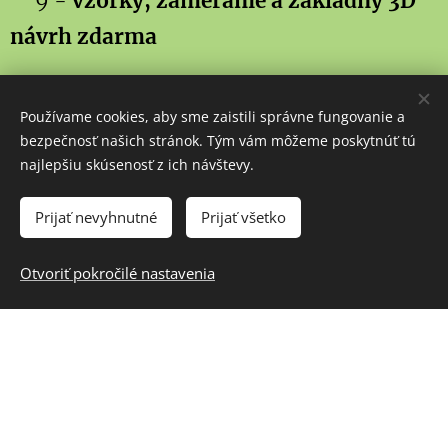
9 -
vzorky, zameranie a základný 3D
návrh zdarma
10 - vlastní rozvoz a zaškolenie pri
Používame cookies, aby sme zaistili správne fungovanie a
dovoze
bezpečnosť našich stránok. Tým vám môžeme poskytnúť tú
najlepšiu skúsenosť z ich návštevy.
Prijať nevyhnutné
Prijať všetko
Otvoriť pokročilé nastavenia
Vzorková prodejna Liberec