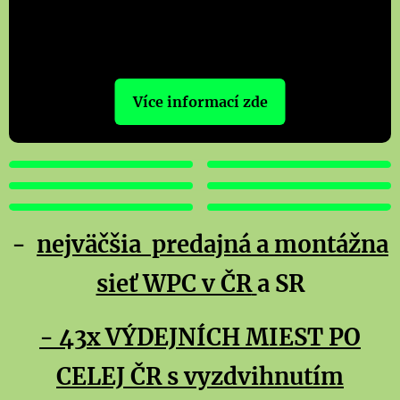
Více informací zde
TERASY
PLOTY
FASÁDY
LAVIČKY
BAZÉNY
OSTATNÍ PRODUKTY
-
nejväčšia
predajná a montážna
sieť WPC v ČR
a SR
-
43x VÝDEJNÍCH MIEST PO
CELEJ ČR s vyzdvihnutím