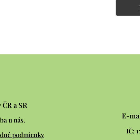
v ČR a SR
E-mai
ba u nás.
IČ:
dné podmienky