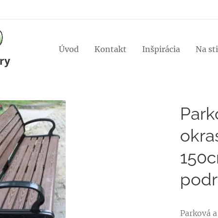
Úvod
Kontakt
Inšpirácia
Na st
ry
Park
okr
150c
pod
Parková a