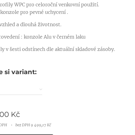
rofily WPC pro celoroční venkovní použití.
 konzole pro pevné uchycení .
 vzhled a dlouhá životnost.
rovedení : konzole Alu v černém laku
ly v šesti odstínech dle aktuální skladové zásoby.
 si variant:
,00
Kč
 DPH
bez DPH 9 499,17 Kč