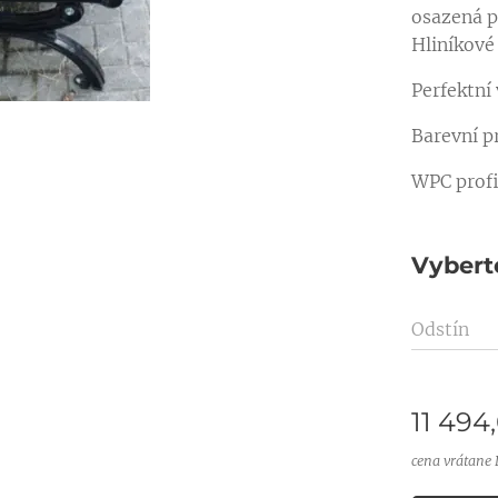
osazená p
Hliníkové
Perfektní
Barevní p
WPC profi
Vyberte
Odstín
11 494
cena vrátane