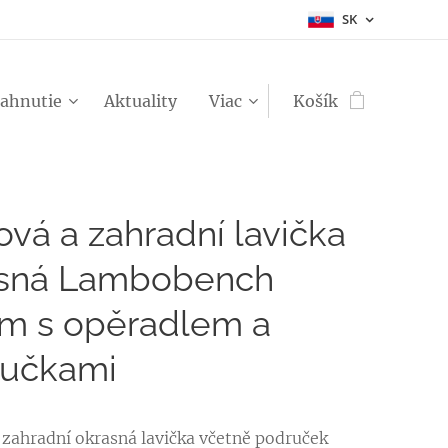
SK
iahnutie
Aktuality
Viac
Košík
ová a zahradní lavička
asná Lambobench
m s opěradlem a
ručkami
 zahradní okrasná lavička včetně područek