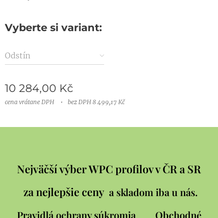
Vyberte si variant:
Odstín
10 284,00
Kč
cena vrátane DPH
bez DPH 8 499,17 Kč
Nejväčší výber WPC profilov v ČR a SR
za nejlepšie ceny
a skladom iba u nás.
Pravidlá ochrany súkromia
Obchodné