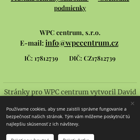
podmienky
WPC
centrum, s.r.o.
info@wpccentrum.cz
E-mail:
IČ: 17812739
DIČ: CZ17812739
Stránky pro WPC centrum
vytvoril
David
Šlambor a syn
Používame cookies, aby sme zaistili správne fungovanie a
Cookies
bezpečnosť našich stránok. Tým vám môžeme poskytnúť tú
najlepšiu skúsenosť z ich návštevy.
Jazyky
Čeština
Slovenčina
English