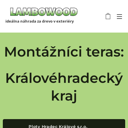
ideálna náhrada za drevo v exteriéry
Montážníci teras:
Královéhradecký
kraj
Ploty Hradec Králové s.r.o.