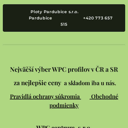
Ploty Pardubice s.r.o.
Pardubice +420 773 657
515
Nejväčší výber WPC profilov v ČR a SR
za nejlepšie ceny
a skladom iba u nás.
Pravidlá ochrany súkromia
Obchodné
podmienky
WPC
centrum, s.r.o.