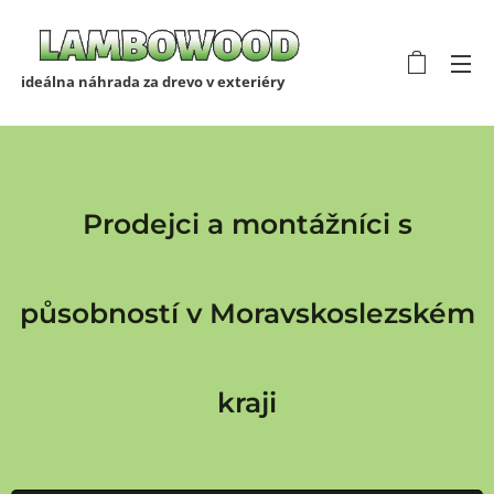
ideálna náhrada za drevo v exteriéry
Prodejci a montážníci s
působností v Moravskoslezském
kraji