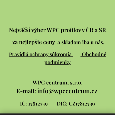
Nejväčší výber WPC profilov v ČR a SR
za nejlepšie ceny
a skladom iba u nás.
Pravidlá ochrany súkromia
Obchodné
podmienky
WPC
centrum, s.r.o.
info@wpccentrum.cz
E-mail:
IČ: 17812739
DIČ: CZ17812739