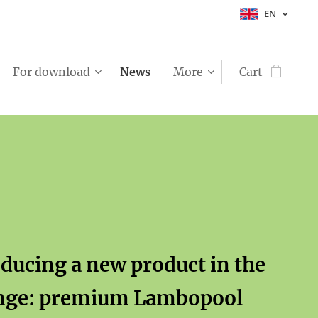
EN
For download
News
More
Cart
ducing a new product in the
nge: premium Lambopool