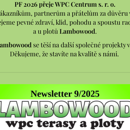
PF 2026 přeje WPC Centrum s. r. o.
kazníkům, partnerům a přátelům za důvěru 
eme pevné zdraví, klid, pohodu a spoustu rad
a u plotů
Lambowood
.
Lambowood
se těší na další společné projekty 
Děkujeme, že stavíte na kvalitě s námi.