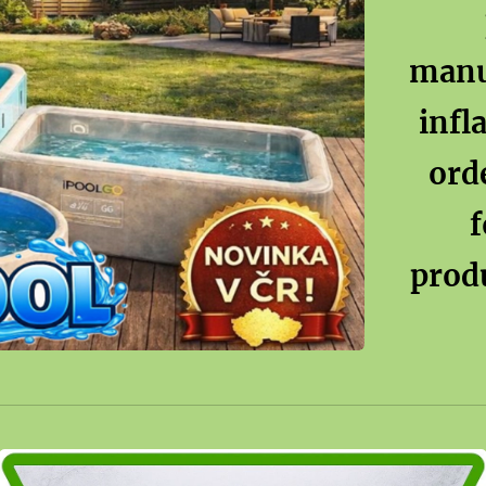
manu
infl
ord
f
prod