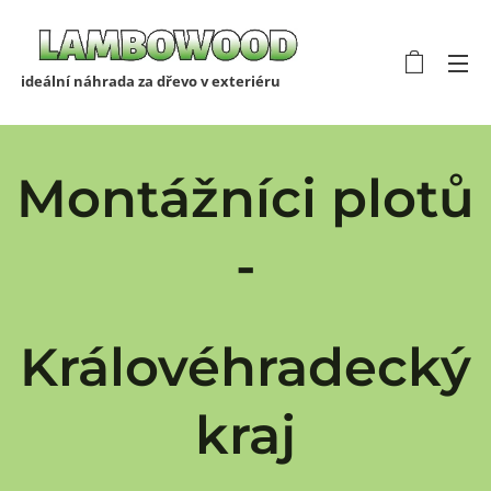
ideální náhrada za dřevo v exteriéru
Montážníci plotů
-
Královéhradecký
kraj