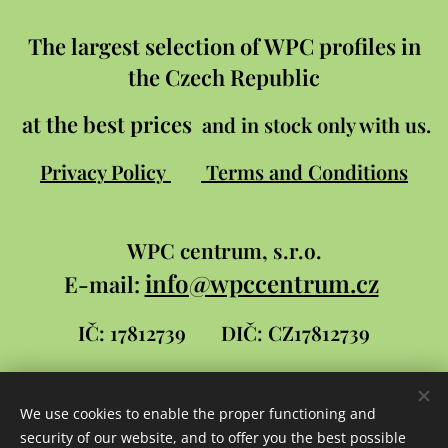
The largest selection of WPC profiles in
the Czech Republic
at the best prices
and in stock only with us.
Privacy Policy
Terms and Conditions
WPC
centrum, s.r.o.
info@wpccentrum.cz
E-mail:
IČ: 17812739
DIČ: CZ17812739
We use cookies to enable the proper functioning and
Stránky pro WPC centrum
security of our website, and to offer you the best possible
vytvořil
David