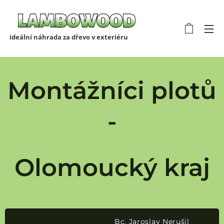
ideální náhrada za dřevo v exteriéru
Montážníci plotů
-
Olomoucký kraj
Bc. Jaroslav Nerušil