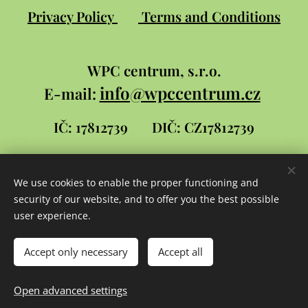
Privacy Policy
Terms and Conditions
WPC
centrum, s.r.o.
info@wpccentrum.cz
E-mail:
IČ: 17812739
DIČ: CZ17812739
We use cookies to enable the proper functioning and
Stránky pro WPC centrum
security of our website, and to offer you the best possible
vytvořil
David
user experience.
Šlambor a syn
Cookies
Accept only necessary
Accept all
Languages
Open advanced settings
Čeština
Slovenčina
English