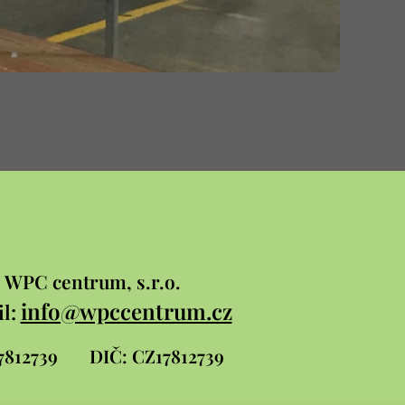
WPC
centrum, s.r.o.
info@wpccentrum.cz
l:
 17812739
DIČ: CZ17812739