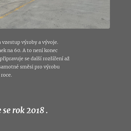
a vzestup výroby a vývoje.
nek na 60. A to není konec
připravuje se další rozšíření až
y samotné směsi pro výrobu
 roce.
 se rok 2018 .