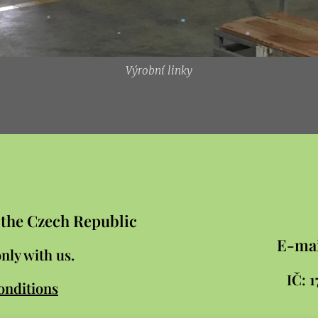
Výrobní linky
n the Czech Republic
E-mai
nly with us.
IČ:
onditions