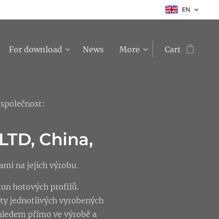
EN
For download
News
More
Cart
společnost:
LTD, China,
mi na jejich výrobu.
tun hotových profilů.
sty jednotlivých vyrobených
ohledem přímo ve výrobě a