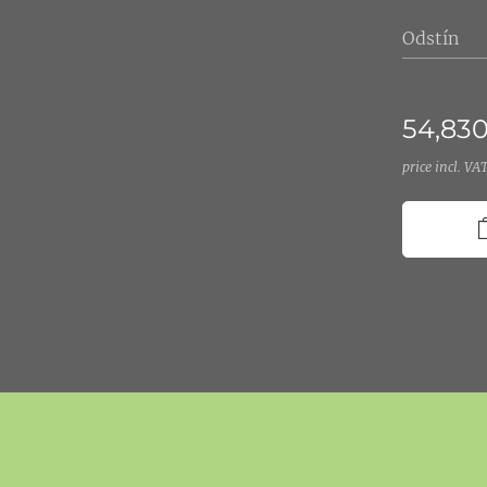
Odstín
54,83
price incl. VA