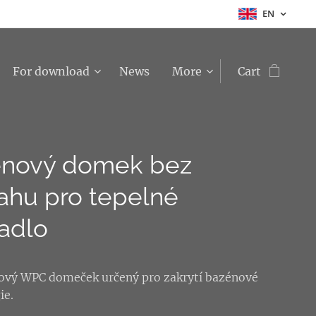
EN
For download
News
More
Cart
énový domek bez
ahu pro tepelné
adlo
ový WPC domeček určený pro zakrytí bazénové
ie.