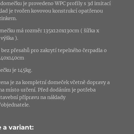
 domečku je provedeno WPC profily s 3d imitací
klad je tvořen kovovou konstrukcí opatřenou
zinkem.
mečku má rozměr 135x120x130cm ( šířka x
výška ).
e bez přesahů pro zakrytí tepelného čerpadla o
140x140cm
ečku je 145kg.
ena je za kompletní domeček včetně dopravy a
 na místo určení. Před dodáním je potřeba
stavební přípravu na náklady
/objednatele.
 a variant: