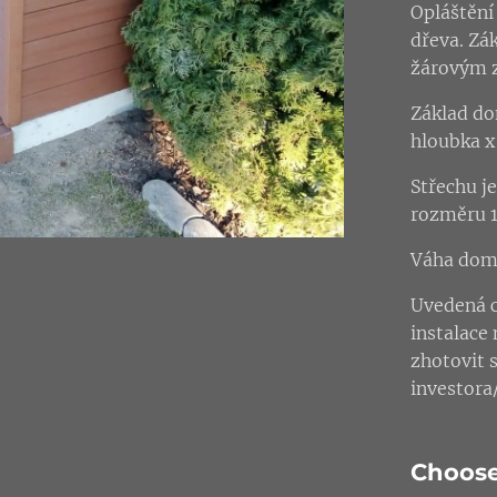
Opláštění
dřeva. Zá
žárovým 
Základ do
hloubka x 
Střechu j
rozměru 
Váha dom
Uvedená c
instalace
zhotovit 
investora
Choose