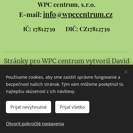
WPC
centrum, s.r.o.
info@wpccentrum.cz
E-mail:
IČ: 17812739
DIČ: CZ17812739
Stránky pro WPC centrum
vytvoril
David
Šlambor a syn
Používame cookies, aby sme zaistili správne fungovanie a
Cookies
bezpečnosť našich stránok. Tým vám môžeme poskytnúť tú
najlepšiu skúsenosť z ich návštevy.
Jazyky
Čeština
Slovenčina
English
Prijať nevyhnutné
Prijať všetko
Do košíka
Otvoriť pokročilé nastavenia