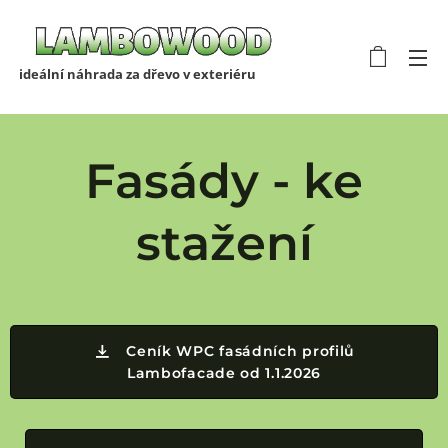
ideální náhrada za dřevo v exteriéru
Fasády - ke
stažení
Ceník WPC fasádních profilů
Lambofacade od 1.1.2026