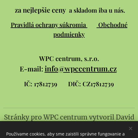
za nejlepšie ceny
a skladom iba u nás.
Pravidlá ochrany súkromia
Obchodné
podmienky
WPC
centrum, s.r.o.
info@wpccentrum.cz
E-mail:
IČ: 17812739
DIČ: CZ17812739
Stránky pro WPC centrum
vytvoril
David
Šlambor a syn
Používame cookies, aby sme zaistili správne fungovanie a