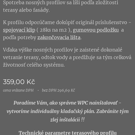
Spotreba nosných profilov sa líši podľa zložitosti
terasy alebo fasády.
K profilu odporúčame dokúpiť originál príslušenstvo -
spojovací klip
( 28ks na m2 ),
gumovou podložku
a
podľa potreby
zakončovacia lišta
.
Vďaka výške nosných profilov je zaistené dokonalé
vetranie terasy, odtok vody a predlžuje sa tým celková
životnosť celého systému.
359,00
Kč
cena vrátane DPH
bez DPH 296,69 Kč
Poradíme Vám, ako správne WPC nainštalovať -
vytvoríme individuálny kladačský plán. Zabránite tým
zlej inštalácii !!
Technické parametre terasového profilu