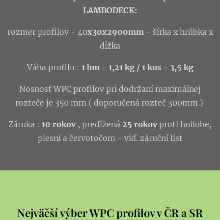
LAMBODECK:
rozmer profilov - 40
x30x2900mm
- šírka x hrúbka x
dĺžka
Váha profilu :
1 bm = 1,21 kg / 1 kus = 3,5 kg
Nosnosť WPC profilov pri dodržaní maximálnej
rozteče je 350 mm ( doporučená rozteč 300mm )
Záruka :
10 rokov
, predĺžená
25 rokov
proti hnilobe,
plesni a červotočom - viď. záruční list
Nejväčší výber WPC profilov v ČR a SR