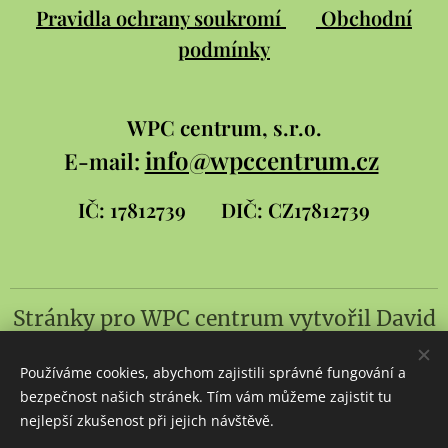
Pravidla ochrany soukromí
Obchodní
podmínky
WPC
centrum, s.r.o.
info@wpccentrum.cz
E-mail:
IČ: 17812739
DIČ: CZ17812739
Stránky pro WPC centrum
vytvořil
David
Šlambor a syn
Používáme cookies, abychom zajistili správné fungování a
Cookies
bezpečnost našich stránek. Tím vám můžeme zajistit tu
nejlepší zkušenost při jejich návštěvě.
Jazyky