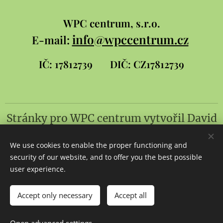
WPC
centrum, s.r.o.
info@wpccentrum.cz
E-mail:
IČ: 17812739
DIČ: CZ17812739
Stránky pro WPC centrum
vytvořil
David
Šlambor a syn
We use cookies to enable the proper functioning and
Cookies
security of our website, and to offer you the best possible
user experience.
Languages
Čeština
Slovenčina
English
Accept only necessary
Accept all
Add to cart