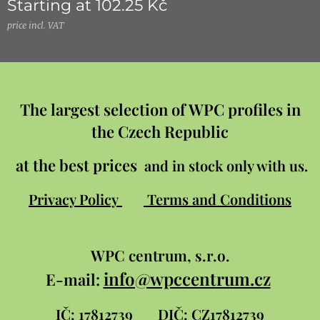
Starting at
102.25
Kč
price incl. VAT
The largest selection of WPC profiles in
the Czech Republic
at the best prices
and in stock only with us.
Privacy Policy
Terms and Conditions
WPC
centrum, s.r.o.
info@wpccentrum.cz
E-mail:
IČ: 17812739
DIČ: CZ17812739