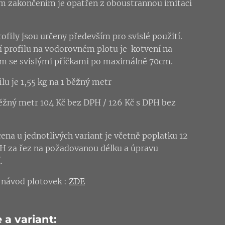
m zakončením je opatřen z oboustrannou imitací
ofily jsou určeny především pro svislé použití.
tí profilu na vodorovném plotu je kotvení na
m se svislými příčkami po maximálně 70cm.
lu je 1,55 kg na 1 běžný metr
ěžný metr 104 Kč bez DPH / 126 Kč s DPH bez
ena u jednotlivých variant je včetně poplatku 12
H za řez na požadovanou délku a úpravu
.
návod plotovek :
ZDE
 a variant: