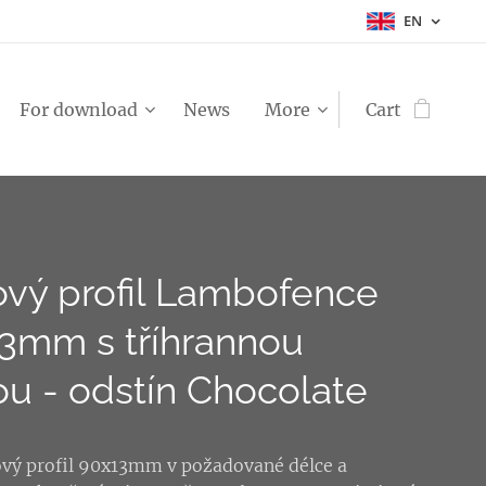
EN
For download
News
More
Cart
ový profil Lambofence
3mm s tříhrannou
ou - odstín Chocolate
ový profil 90x13mm v požadované délce a