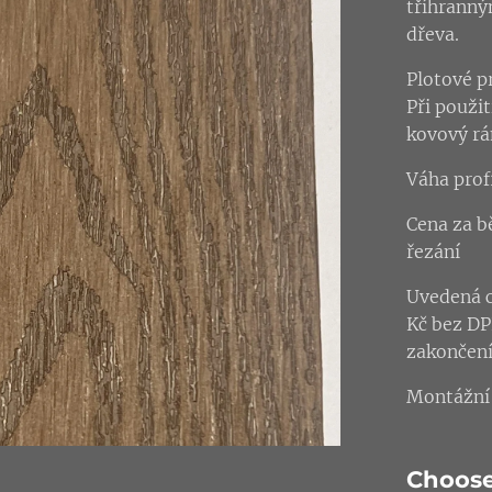
tříhranný
dřeva.
Plotové pr
Při použi
kovový rá
Váha profi
Cena za b
řezání
Uvedená c
Kč bez DP
zakončení
Montážní 
Choose