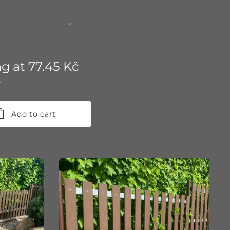
ng at
77.45
Kč
T
Add to cart