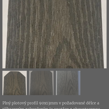
Plný plotový profil 90x13mm v požadované délce a
tříhranným zakončením je opatřen z oboustrannou