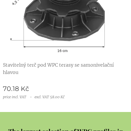
Stavitelný terč pod WPC terasy se samonivelační
hlavou
70.18
Kč
price incl. VAT
excl. VAT 58.00 Kč