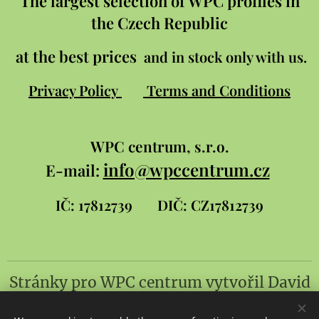
The largest selection of WPC profiles in
the Czech Republic
at the best prices
and in stock only with us.
Privacy Policy
Terms and Conditions
WPC
centrum, s.r.o.
info@wpccentrum.cz
E-mail:
IČ: 17812739
DIČ: CZ17812739
Stránky pro WPC centrum
vytvořil
David
Šlambor a syn