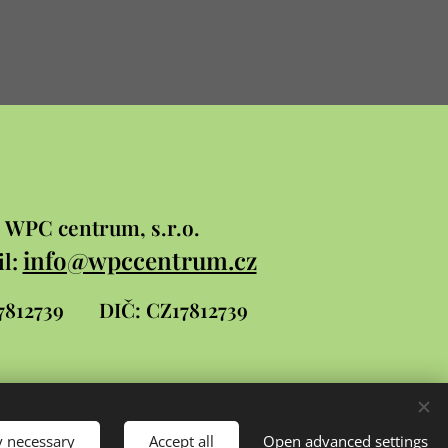
WPC
centrum, s.r.o.
info@wpccentrum.cz
l:
 17812739
DIČ: CZ17812739
y necessary
Accept all
Open advanced settings