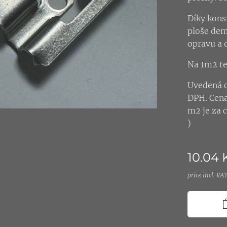
Díky kons
ploše dem
opravu a 
Na 1m2 te
Uvedená c
DPH. Cena
m2 je za 
)
10.04
price incl. VA