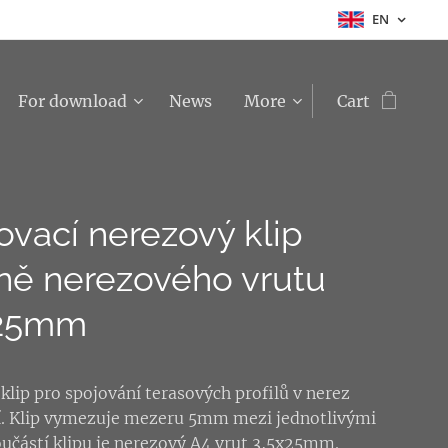
EN
For download
News
More
Cart
ovací nerezový klip
ně nerezového vrutu
x25mm
 klip pro spojování terasových profilů v nerez
. Klip vymezuje mezeru 5mm mezi jednotlivými
Součástí klipu je nerezový A4 vrut 3,5x25mm.