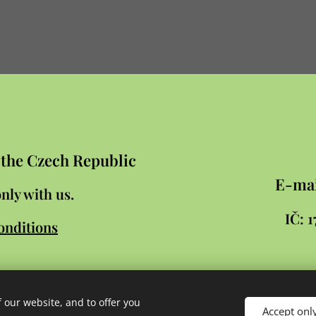
n the Czech Republic
E-mai
nly with us.
IČ:
onditions
 our website, and to offer you
Accept onl