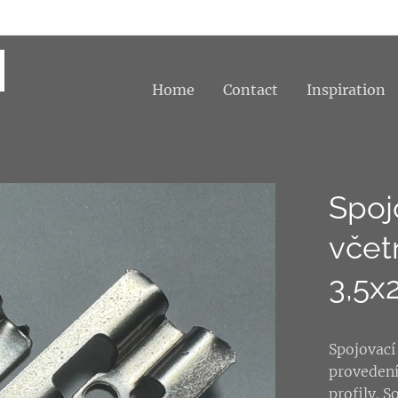
Home
Contact
Inspiration
Spoj
včet
3,5
Spojovací
provedení
profily. 