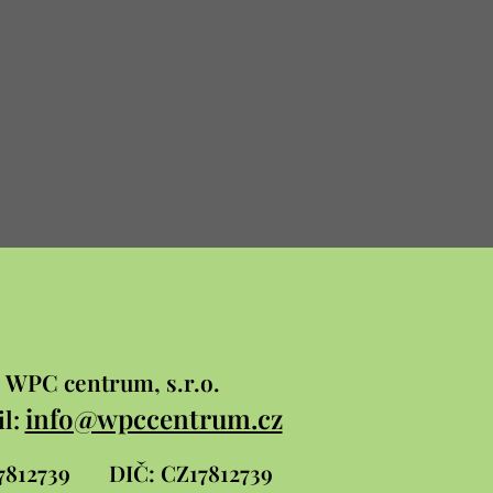
WPC
centrum, s.r.o.
info@wpccentrum.cz
l:
 17812739
DIČ: CZ17812739