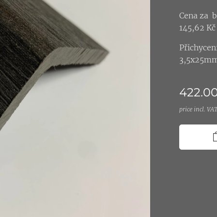
Cena za b
145,62 Kč 
Přichycen
3,5x25mm 
422.0
price incl. VA