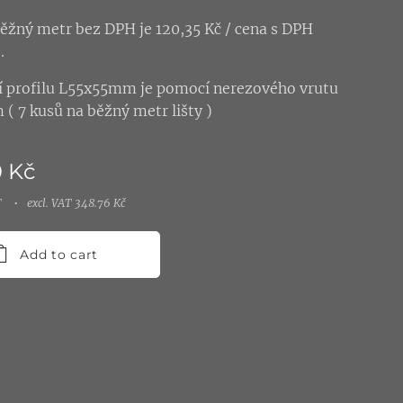
ěžný metr bez DPH je 120,35 Kč / cena s DPH
.
í profilu L55x55mm je pomocí nerezového vrutu
( 7 kusů na běžný metr lišty )
0
Kč
T
excl. VAT 348.76 Kč
Add to cart