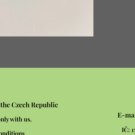
n the Czech Republic
E-mai
nly with us.
IČ:
onditions