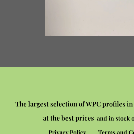
The largest selection of WPC profiles i
at the best prices
and in stock o
Privacy Policy
Terms and C