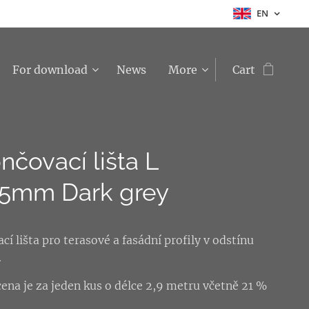
EN
For download
News
More
Cart
nčovací lišta L
5mm Dark grey
í lišta pro terasové a fasádní profily v odstínu
.
ena je za jeden kus o délce 2,9 metru včetně 21 %