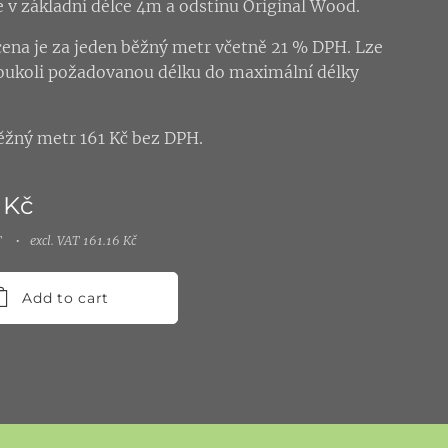
v základní délce 4m a odstínu Original Wood.
ena je za jeden běžný metr včetně 21 % DPH. Lze
oukoli požadovanou délku do maximální délky
ěžný metr 161 Kč bez DPH.
Kč
T
excl. VAT 161.16 Kč
Add to cart