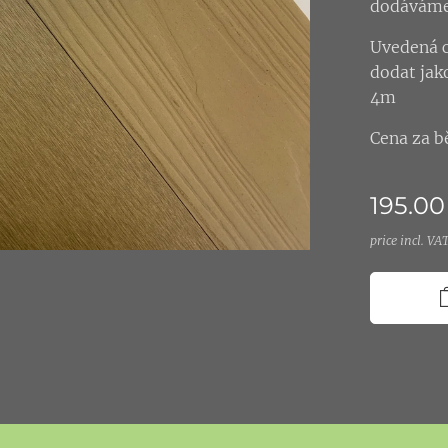
dodáváme 
Uvedená c
dodat jak
4m
Cena za b
195.00
price incl. VA