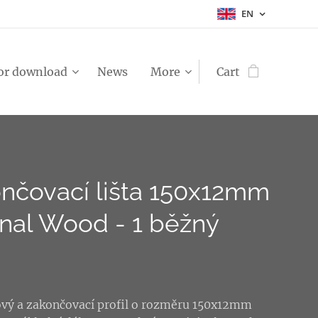
EN
or download
News
More
Cart
nčovací lišta 150x12mm
inal Wood - 1 běžný
ový a zakončovací profil o rozměru 150x12mm