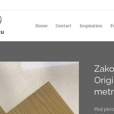
Home
Contact
Inspiration
F
ru
Zako
Orig
metr
Plný plot