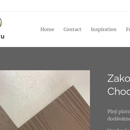
Home
Contact
Inspiration
F
ru
Zako
Choc
Plný plot
dodáváme 