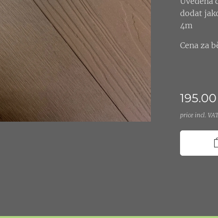
Uvedená c
dodat jak
4m
Cena za b
195.00
price incl. VA