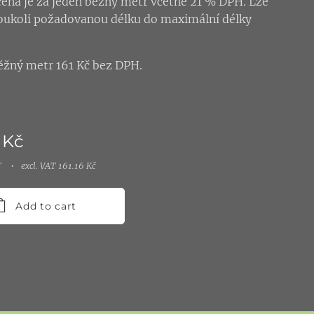
ena je za jeden běžný metr včetně 21 % DPH. Lze
oukoli požadovanou délku do maximální délky
ěžný metr 161 Kč bez DPH.
Kč
T
excl. VAT 161.16 Kč
Add to cart