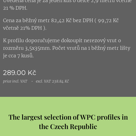
Uvedená cena je za jeden kus o délce 2,9 metru včetně
21 % DPH.
Cena za běžný metr 82,42 Kč bez DPH ( 99,72 Kč
včetně 21% DPH ).
K profilu doporučujeme dokoupit nerezový vrut o
rozměru 3,5x35mm. Počet vrutů na 1 běžný metr lišty
je cca 7 kusů.
289.00
Kč
price incl. VAT
excl. VAT 238.84 Kč
The largest selection of WPC profiles in
the Czech Republic