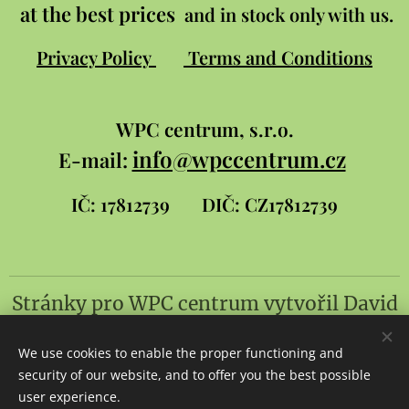
at the best prices
and in stock only with us.
Privacy Policy
Terms and Conditions
WPC
centrum, s.r.o.
info@wpccentrum.cz
E-mail:
IČ: 17812739
DIČ: CZ17812739
Stránky pro WPC centrum
vytvořil
David
Šlambor a syn
We use cookies to enable the proper functioning and
Cookies
security of our website, and to offer you the best possible
user experience.
Languages