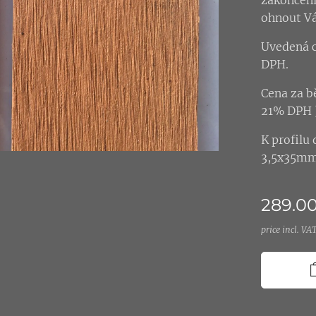
zakončení 
ohnout Vá
Uvedená c
DPH.
Cena za b
21% DPH 
K profilu
3,5x35mm.
289.0
price incl. VA