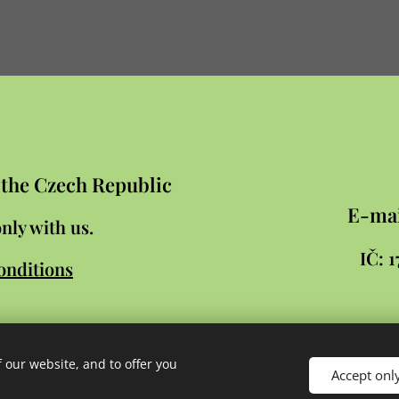
n the Czech Republic
E-mai
nly with us.
IČ:
onditions
 our website, and to offer you
Accept onl
d Šlambor a syn
Cookies