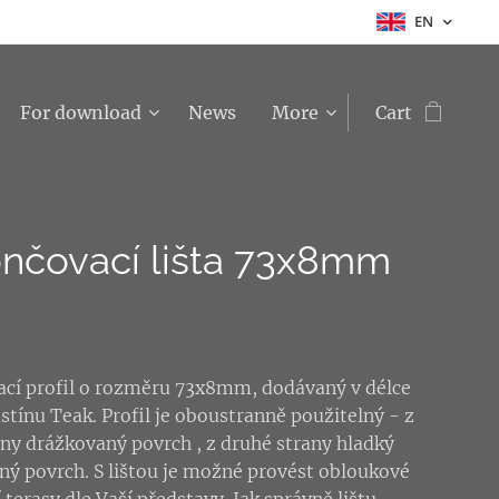
EN
For download
News
More
Cart
nčovací lišta 73x8mm
cí profil o rozměru 73x8mm, dodávaný v délce
stínu Teak. Profil je oboustranně použitelný - z
any drážkovaný povrch , z druhé strany hladký
ný povrch. S lištou je možné provést obloukové