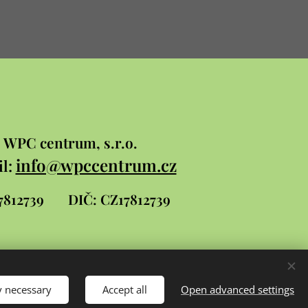
WPC
centrum, s.r.o.
info@wpccentrum.cz
l:
 17812739
DIČ: CZ17812739
y necessary
Accept all
Open advanced settings
Languages
Čeština
Slovenčina
English