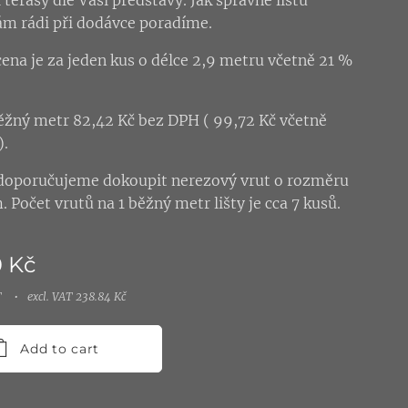
terasy dle Vaší představy. Jak správně lištu
m rádi při dodávce poradíme.
ena je za jeden kus o délce 2,9 metru včetně 21 %
ěžný metr 82,42 Kč bez DPH ( 99,72 Kč včetně
).
 doporučujeme dokoupit nerezový vrut o rozměru
 Počet vrutů na 1 běžný metr lišty je cca 7 kusů.
0
Kč
T
excl. VAT 238.84 Kč
Add to cart