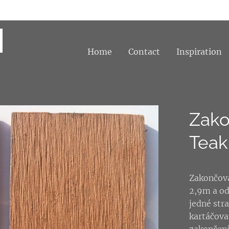
Home
Contact
Inspiration
Zako
Teak
Zakončova
2,9m a od
jedné str
kartáčova