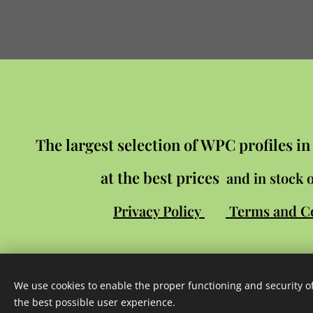
The largest selection of WPC profiles i
at the best prices
and in stock o
Privacy Policy
Terms and C
We use cookies to enable the proper functioning and security of
the best possible user experience.
Stránky pro WPC centrum
vytvořil
Davi