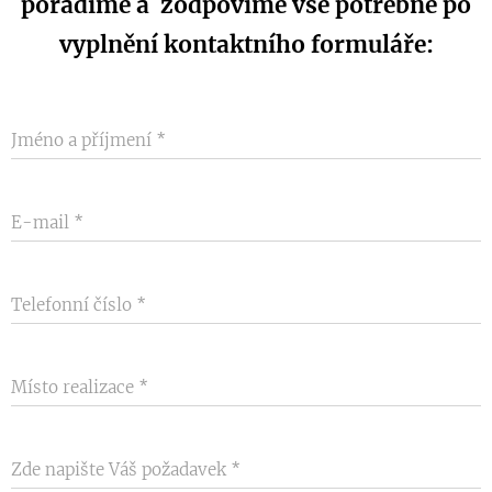
poradíme a zodpovíme vše potřebné po
vyplnění kontaktního formuláře:
Jméno a příjmení
E-mail
Telefonní číslo
Místo realizace
Zde napište Váš požadavek