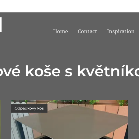
Home
Contact
Inspiration
é koše s květník
Odpadkový koš