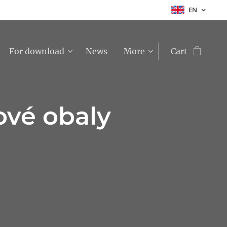
EN
For download
News
More
Cart
ové obaly