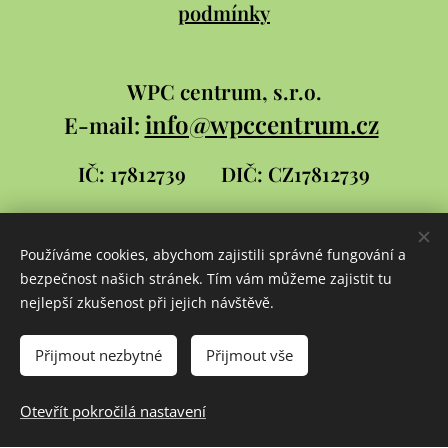
podmínky
WPC
centrum, s.r.o.
info@wpccentrum.cz
E-mail:
IČ: 17812739
DIČ: CZ17812739
Používáme cookies, abychom zajistili správné fungování a
Stránky pro WPC centrum
bezpečnost našich stránek. Tím vám můžeme zajistit tu
vytvořil
David
nejlepší zkušenost při jejich návštěvě.
Šlambor a syn
Cookies
Přijmout nezbytné
Přijmout vše
Jazyky
Otevřít pokročilá nastavení
Čeština
Slovenčina
English