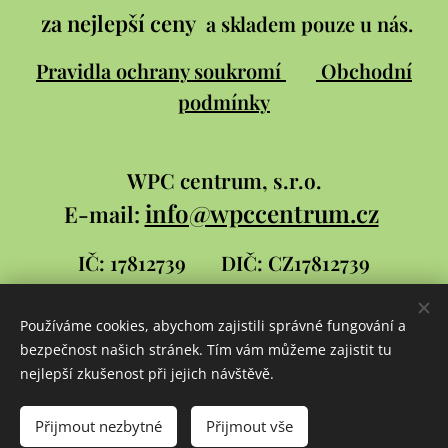
za nejlepší ceny
a skladem pouze u nás.
Pravidla ochrany soukromí
Obchodní
podmínky
WPC
centrum, s.r.o.
info@wpccentrum.cz
E-mail:
IČ: 17812739
DIČ: CZ17812739
Používáme cookies, abychom zajistili správné fungování a
bezpečnost našich stránek. Tím vám můžeme zajistit tu
Stránky pro WPC centrum
vytvořil
David
nejlepší zkušenost při jejich návštěvě.
Šlambor a syn
Přijmout nezbytné
Přijmout vše
Cookies