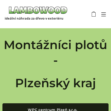
ideální náhrada za dřevo v exteriéru
Montážníci plotů
-
Plzeňský kraj
WPC centrum Plzeň s.r.o.