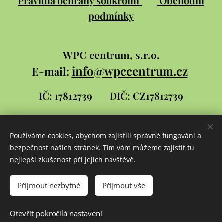
Pravidla ochrany soukromí
Obchodní
podmínky
WPC
centrum, s.r.o.
info@wpccentrum.cz
E-mail:
IČ: 17812739
DIČ: CZ17812739
Používáme cookies, abychom zajistili správné fungování a
Stránky pro WPC centrum
bezpečnost našich stránek. Tím vám můžeme zajistit tu
vytvořil
David
nejlepší zkušenost při jejich návštěvě.
Šlambor a syn
Cookies
Přijmout nezbytné
Přijmout vše
Jazyky
Otevřít pokročilá nastavení
Čeština
Slovenčina
English