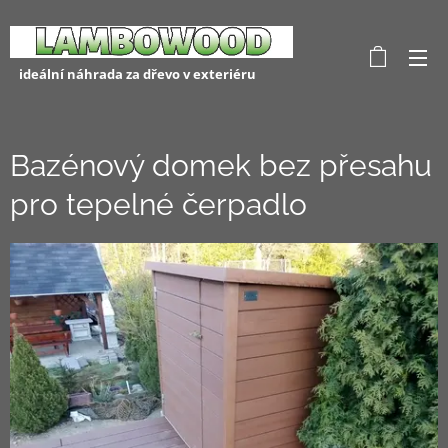
ideální náhrada za dřevo v exteriéru
Bazénový domek bez přesahu
pro tepelné čerpadlo