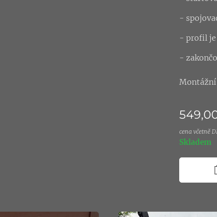
- spojova
- profil 
- zakončo
Montážní 
549,0
cena včetně 
Skladem