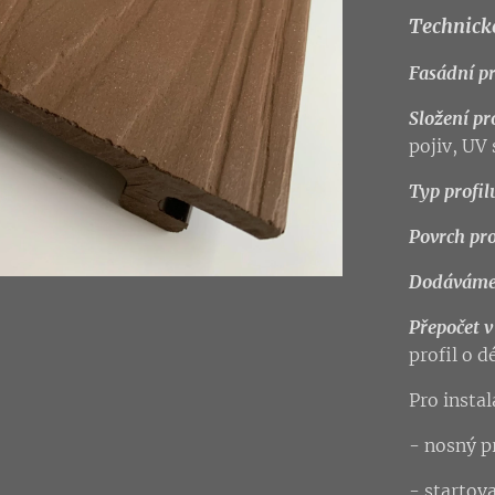
Technick
Fasádní pr
Složení pro
pojiv, UV
Typ profilu
Povrch pro
Dodáváme 
Přepočet 
profil o 
Pro insta
- nosný 
vací klip
- startova