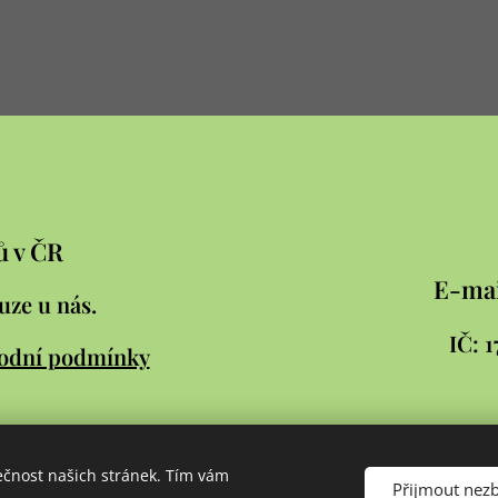
ů v ČR
E-mai
uze u nás.
IČ:
odní podmínky
ečnost našich stránek. Tím vám
Přijmout nez