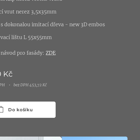
cí vrut nerez 3,5x35mm
je s dokonalou imitací dřeva - new 3D embos
vací lištu L 55x55mm
návod pro fasády:
ZDE
0
Kč
DPH
bez DPH 453,72 Kč
Do košíku