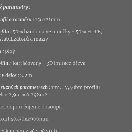
é parametry :
ofil o rozměru :
156x21mm
filu :
50% bambusové moučky - 50% HDPE,
 stabilizátorů a maziv
 :
plný
filu :
kartáčovaný - 3D imitace dřeva
v délce :
2,2m
v různých parametrech :
1m2= 7,40bm profilu ,
délce 2,9m = 0,298m2
laci doporučujeme dokoupit
profil 40x30x2900mm
cí klip nerez včetně vrutu