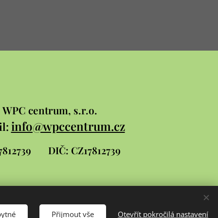
WPC
centrum, s.r.o.
info@wpccentrum.cz
l:
 17812739
DIČ: CZ17812739
bytné
Přijmout vše
Otevřít pokročilá nastavení