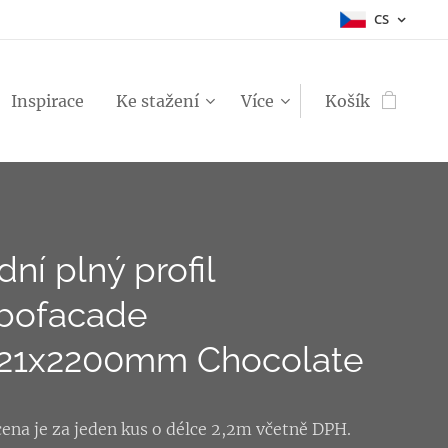
CS
Inspirace
Ke stažení
Více
Košík
ní plný profil
bofacade
21x2200mm Chocolate
ena je za jeden kus o délce 2,2m včetně DPH.