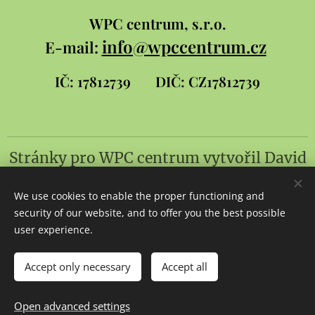
WPC
centrum, s.r.o.
info@wpccentrum.cz
E-mail:
IČ: 17812739
DIČ: CZ17812739
Stránky pro WPC centrum
vytvořil
David
Šlambor a syn
We use cookies to enable the proper functioning and
Cookies
security of our website, and to offer you the best possible
user experience.
Languages
Čeština
Slovenčina
English
Accept only necessary
Accept all
Add to cart
Open advanced settings