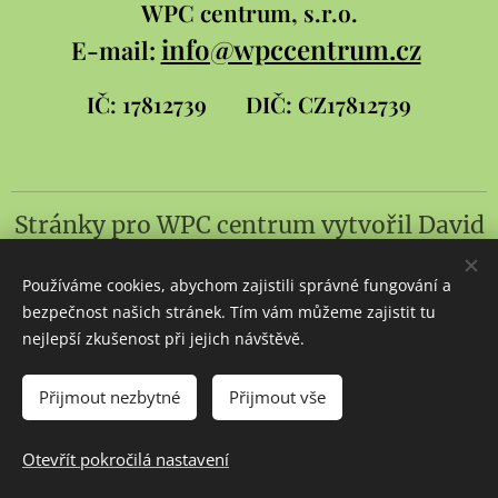
WPC
centrum, s.r.o.
info@wpccentrum.cz
E-mail:
IČ: 17812739
DIČ: CZ17812739
Stránky pro WPC centrum
vytvořil
David
Šlambor a syn
Používáme cookies, abychom zajistili správné fungování a
Cookies
bezpečnost našich stránek. Tím vám můžeme zajistit tu
nejlepší zkušenost při jejich návštěvě.
Jazyky
Čeština
Slovenčina
English
Přijmout nezbytné
Přijmout vše
Do košíku
Otevřít pokročilá nastavení