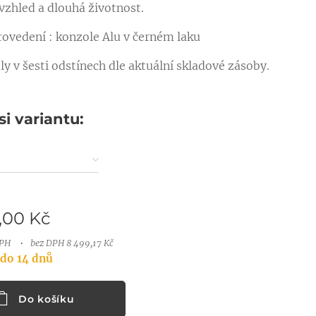
 vzhled a dlouhá životnost.
rovedení : konzole Alu v černém laku
ly v šesti odstínech dle aktuální skladové zásoby.
si variantu:
,00
Kč
DPH
bez DPH 8 499,17 Kč
do 14 dnů
Do košíku