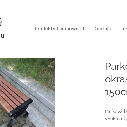
Produkty Lambowood
Kontakt
In
ru
Park
okr
150c
Parková l
venkovní 