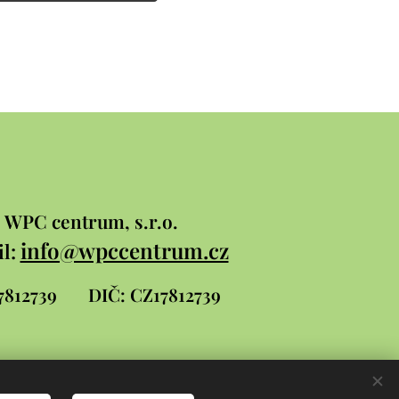
WPC
centrum, s.r.o.
info@wpccentrum.cz
l:
 17812739
DIČ: CZ17812739