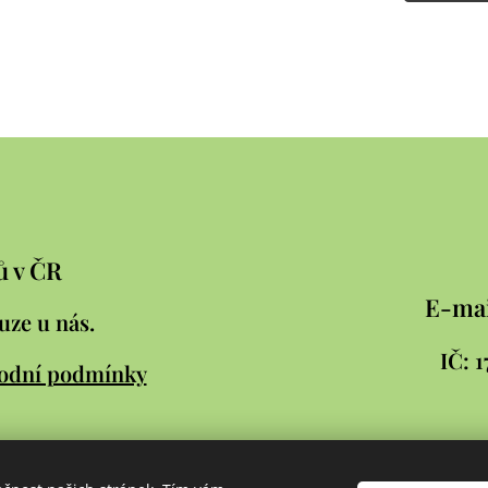
ů v ČR
E-mai
uze u nás.
IČ:
odní podmínky