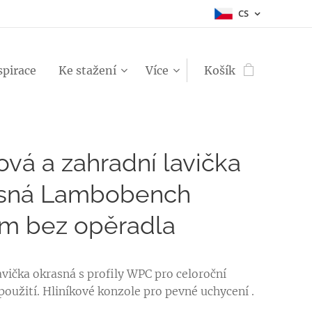
CS
spirace
Ke stažení
Více
Košík
ová a zahradní lavička
asná Lambobench
m bez opěradla
avička okrasná s profily WPC pro celoroční
použití. Hliníkové konzole pro pevné uchycení .