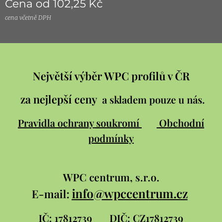
Cena od
102,25
Kč
cena včetně DPH
Největší výběr WPC profilů v ČR
za nejlepší ceny
a skladem pouze u nás.
Pravidla ochrany soukromí
Obchodní
podmínky
WPC
centrum, s.r.o.
info@wpccentrum.cz
E-mail:
IČ: 17812739
DIČ: CZ17812739