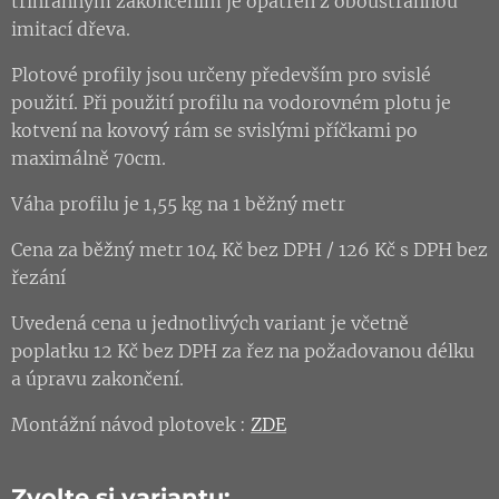
tříhranným zakončením je opatřen z oboustrannou
imitací dřeva.
Plotové profily jsou určeny především pro svislé
použití. Při použití profilu na vodorovném plotu je
kotvení na kovový rám se svislými příčkami po
maximálně 70cm.
Váha profilu je 1,55 kg na 1 běžný metr
Cena za běžný metr 104 Kč bez DPH / 126 Kč s DPH bez
řezání
Uvedená cena u jednotlivých variant je včetně
poplatku 12 Kč bez DPH za řez na požadovanou délku
a úpravu zakončení.
Montážní návod plotovek :
ZDE
Zvolte si variantu: