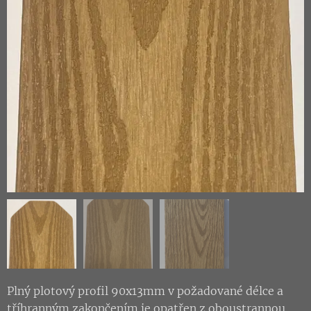
Plný plotový profil 90x13mm v požadované délce a
tříhranným zakončením je opatřen z oboustrannou