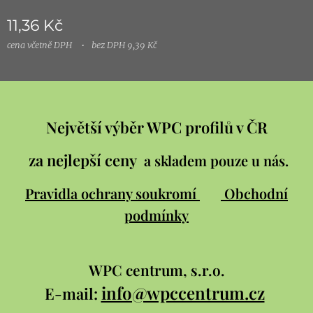
11,36
Kč
cena včetně DPH
bez DPH 9,39 Kč
Největší výběr WPC profilů v ČR
za nejlepší ceny
a skladem pouze u nás.
Pravidla ochrany soukromí
Obchodní
podmínky
WPC
centrum, s.r.o.
info@wpccentrum.cz
E-mail: