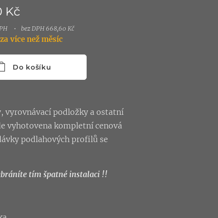
0
Kč
DPH
bez DPH 668,60 Kč
za více než měsíc
Do košíku
y, vyrovnávací podložky a ostatní
ude vyhotovena kompletní cenová
dávky podlahových profilů se
ráníte tím špatné instalaci !!
ka