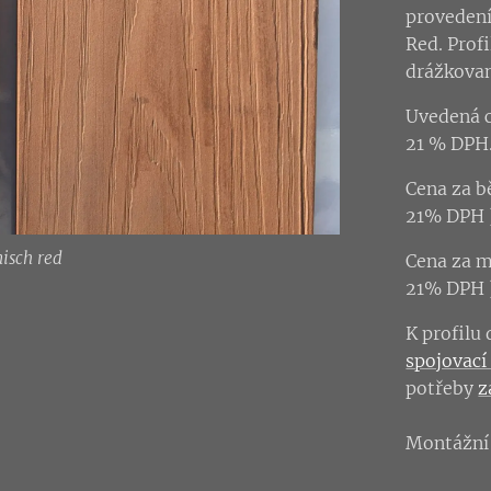
provedení
Red. Prof
drážkovan
Uvedená c
21 % DPH
Cena za b
21% DPH 
isch red
Cena za m
21% DPH 
K profilu
spojovací 
potřeby
z
Montážní 