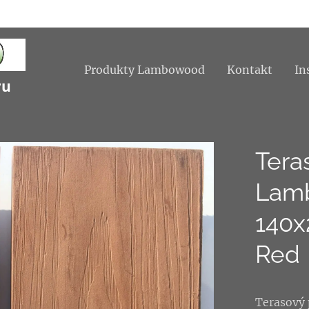
Produkty Lambowood
Kontakt
In
ru
Tera
Lam
140
Red
Terasový