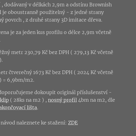
 , dodávaný v délkách 2,9m a odstínu Brownish
il je oboustranně použitelný - z jedné strany
ý povrch , z druhé strany 3D imitace dřeva.
ena je za jeden kus profilu o délce 2,9m včetně
.
ěžný metr 230,79 Kč bez DPH ( 279,13 Kč včetně
).
etr čtverečný 1673 Kč bez DPH ( 2024 Kč včetně
) = 6,9bm/m2.
 doporučujeme dokoupit originál příslušenství -
klip
( 28ks na m2 ) ,
nosný profil
4bm na m2, dle
akončovací lišta
.
návod naleznete ke stažení:
ZDE