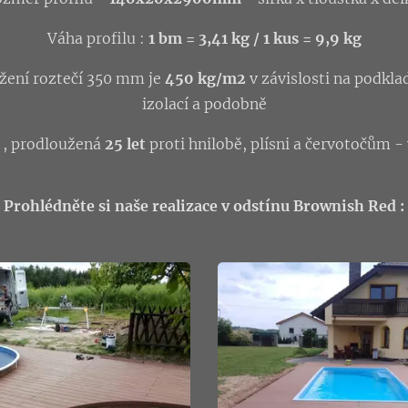
Váha profilu :
1 bm = 3,41 kg / 1 kus = 9,9 kg
žení roztečí 350 mm je
450 kg/m2
v závislosti na podkla
izolací a podobně
, prodloužená
25 let
proti hnilobě, plísni a červotočům - v
Prohlédněte si naše realizace v odstínu Brownish Red :