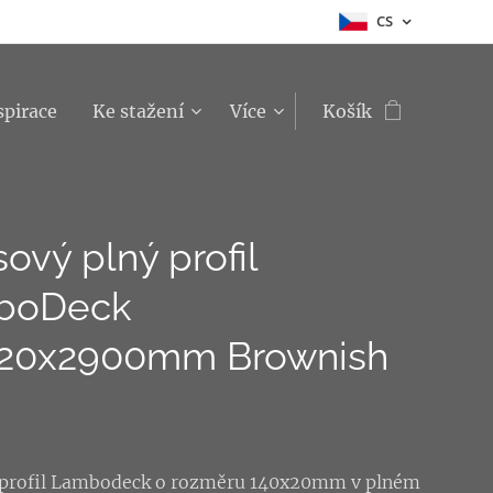
CS
spirace
Ke stažení
Více
Košík
sový plný profil
boDeck
x20x2900mm Brownish
 profil Lambodeck o rozměru 140x20mm v plném