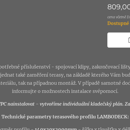
809,0
cena včetně 
Dostupné 
třebné příslušenství - spojovací klipy, zakončovací lišt
bjednat také zaměření terasy, na základě kterého Vám b
teriálu, tak na případnou montáž. V případě samotné do
informujte o možnostech instalace svépomocí.
 nainstalovat - vytvoříme individuální kladečský plán. Zab
Technické parametry terasového profilu LAMBODECK:
ozměr profilu -
140x20x2900mm
- šířka x tloušťka x dél