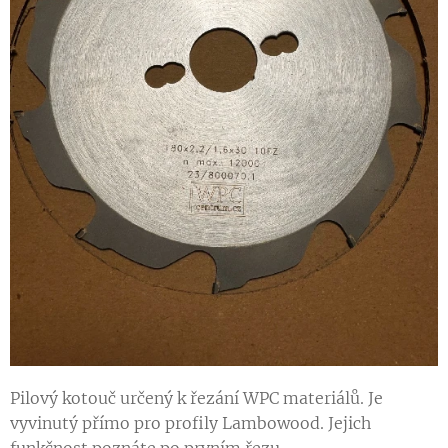
Pilový kotouč určený k řezání WPC materiálů. Je
vyvinutý přímo pro profily Lambowood. Jejich
funkčnost poznáte po prvním řezu.