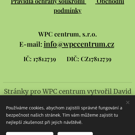
Pravidla ochrany soukromí
Obchodní
podmínky
WPC
centrum, s.r.o.
info@wpccentrum.cz
E-mail:
IČ: 17812739
DIČ: CZ17812739
Stránky pro WPC centrum
vytvořil
David
Šlambor a syn
Používáme cookies, abychom zajistili správné fungování a
Cookies
bezpečnost našich stránek. Tím vám můžeme zajistit tu
nejlepší zkušenost při jejich návštěvě.
Jazyky
Čeština
Slovenčina
English