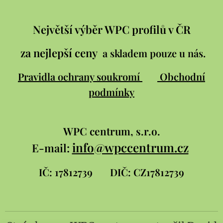
Největší výběr WPC profilů v ČR
za nejlepší ceny
a skladem pouze u nás.
Pravidla ochrany soukromí
Obchodní
podmínky
WPC
centrum, s.r.o.
info@wpccentrum.cz
E-mail:
IČ: 17812739
DIČ: CZ17812739