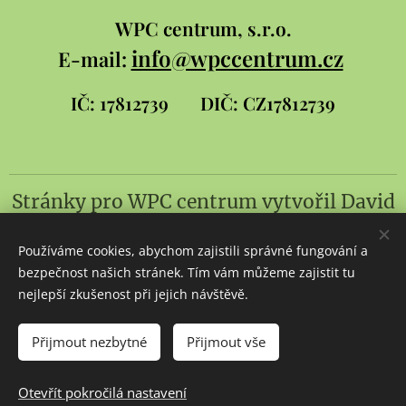
WPC
centrum, s.r.o.
info@wpccentrum.cz
E-mail:
IČ: 17812739
DIČ: CZ17812739
Stránky pro WPC centrum
vytvořil
David
Šlambor a syn
Používáme cookies, abychom zajistili správné fungování a
Cookies
bezpečnost našich stránek. Tím vám můžeme zajistit tu
nejlepší zkušenost při jejich návštěvě.
Jazyky
Čeština
Slovenčina
English
Přijmout nezbytné
Přijmout vše
Do košíku
Otevřít pokročilá nastavení