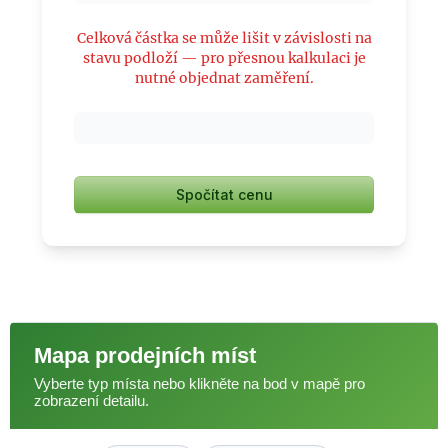
Celková částka se může lišit v závislosti na
stavu podloží — pro přesnou kalkulaci je
nutné objednat zaměření.
Spočítat cenu