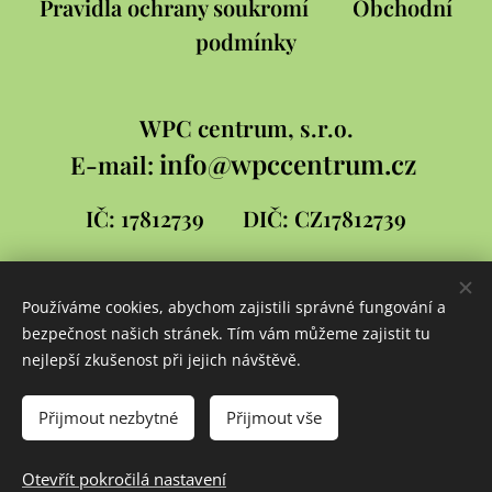
Pravidla ochrany soukromí
Obchodní
podmínky
WPC
centrum, s.r.o.
info@wpccentrum.cz
E-mail:
IČ: 17812739
DIČ: CZ17812739
Používáme cookies, abychom zajistili správné fungování a
Stránky pro WPC centrum
bezpečnost našich stránek. Tím vám můžeme zajistit tu
vytvořil
David
nejlepší zkušenost při jejich návštěvě.
Šlambor a syn
Cookies
Přijmout nezbytné
Přijmout vše
Jazyky
Otevřít pokročilá nastavení
Čeština
Slovenčina
English